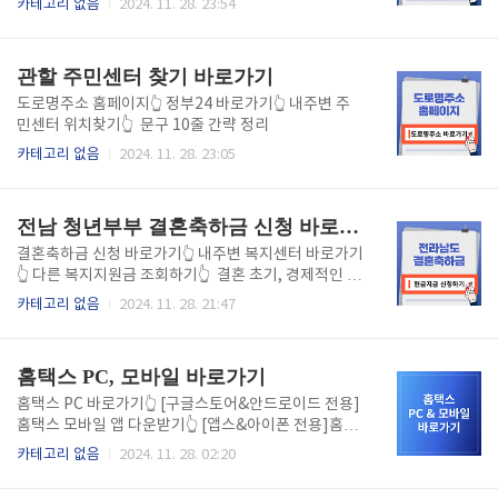
카테고리 없음
2024. 11. 28. 23:54
차기 때문에 아침 시간대 방문이 유리합니다.산책 겸 이
다면 곤란할 수 있습니다. 이 글에서는 내 위치를 기준
용: 민락수변공원과 연결되어 있어 커피 한 잔 들고 산
으로 약국을 쉽게 찾는 3가지 방법을 알려드립니다. 구
책하기에 딱 좋아요.➡️ 민락수변공원 공영주차장..
글 지도, 네이버 지도, 정부24를 활용한 방법까지, 지금
관할 주민센터 찾기 바로가기
바로 확인해보세요!" 1. 약국 찾기 방법1) 구글 지도 활
용검색창에 "내 주변 약국" 입력구글 지도 앱이나 웹에
도로명주소 홈페이지👆 정부24 바로가기👆 내주변 주
서 "내 주변 약국"을 검색하면 가장 가까운 약국들이 표
민센터 위치찾기👆 문구 10줄 간략 정리
시됩니다.약국 이름을 클릭하면 운영 시간, 전화번호,
카테고리 없음
2024. 11. 28. 23:05
길 찾기를 확인할 수 있습니다.24시간 약국 확인하기검
색어에 "24시간 약국"을 추가하면 야간에도 문을 여는
약국 정보를 확인할 수 있습니다.2) 네이..
전남 청년부부 결혼축하금 신청 바로가기
결혼축하금 신청 바로가기👆 내주변 복지센터 바로가기
👆 다른 복지지원금 조회하기👆 결혼 초기, 경제적인 어
려움을 덜어줄 전라남도의 특별 지원 혜택! 청년부부를
카테고리 없음
2024. 11. 28. 21:47
위한 결혼축하금 200만 원, 지금 바로 신청하세요. 전라
남도는 청년부부의 결혼을 축하하고, 지역 정착을 지원
하기 위해 결혼축하금 200만 원을 제공하고 있습니다.
홈택스 PC, 모바일 바로가기
간단한 조건만 충족하면 신청이 가능하며, 필요한 서류
와 신청 방법도 간소화되어 누구나 쉽게 접근할 수 있습
홈택스 PC 바로가기👆 [구글스토어&안드로이드 전용]
니다. 아래에서 신청 조건, 방법, 필요한 서류 등을 알아
홈택스 모바일 앱 다운받기👆 [앱스&아이폰 전용]홈택
보고, 바로 신청해보세요! 전남 청년부부 결혼축하금 지
스 모바일 앱 다운받기👆 연말정산 시즌이 다가오면 홈
카테고리 없음
2024. 11. 28. 02:20
원 조건다음 조건을 충족하면 지원금을 받을 수 있습니
택스를 활용한 소득 신고와 자료 제출이 필수적입니다.
다.연령 요건:부부 모두 혼인신고일 기준 만 49세 이하.
홈택스는 국세청에서 제공하는 공식 서비스로, PC와