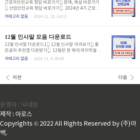
로 학습을 주도하며 문제 해결 방법을 찾을 수 있도록
근로자안전교육 정답 바로가기👆 문제, 해설 바로가기
돕는 평생교육의 효과적인 방법 중 하나입니다. 특히 성
👆 산업안전교육 정답 바로가기👆 2024년 4기 근로자
인 학습자들에게 적합하며, 자기주도 학습과 협력적 문
안전교육 (과목 선택형) 강의 듣고 계신가요? 시험을 앞
카테고리 없음
2024. 11. 23. 16:13
제 해결 능력을 촉진합니다. 이번 글에서는 퍼실리테이
두고 계신다면 랜덤으로 진행되는 시험 문항, 문제, 정
션 기법의 개념, 유형과 특징, 적용 사례, 효과와 장점,
답, 답안을 미리 파일로 다운받아 쉽고 빠르게 문제를
주요 역할을 간략히 소개합니다. 1. 퍼실리테이션의 개
풀어보세요. 랜덤으로 진행되는 만큼 문제, 정답 파일은
12월 인사말 모음 다운로드
념퍼..
계속 업데이트 되고 있습니다. 위 버튼을 통해 간편하게
다운받아 시험을 진행하세요!
12월 인사말 다운로드1👆 12월 인사말 미리보기👆 좋
은글귀 추천앱 다운받기👆 12월은 한 해의 마지막을 장
식하며, 새로운 시작을 준비하는 달입니다. 이 시기에는
카테고리 없음
2024. 11. 8. 00:00
주변 사람들에게 따뜻한 인사와 감사를 전하는 것이 중
요합니다. 카카오톡이나 문자 메시지를 통해 손쉽게 마
음을 전할 수 있는 12월 인사말을 모아 보았습니다. 아
이전
다음
래 제공된 인사말 모음집은 다양한 상황에 맞게 쉽게 사
용할 수 있도록 준비되었습니다. 이 파일을 다운받아 소
중한 주변 사람들에게 감사와 따뜻한 인사를 보낼 때 활
용해보세요. 간단한 다운로드 한 번으로, 시간과 노력을
운영자 : 닉네임
절약하면서도 감동을 전할 수 있는 메시지를 손쉽게 보
낼 수 있습니다
제작 : 아로스
Copyrights © 2022 All Rights Reserved by (주)아
백.