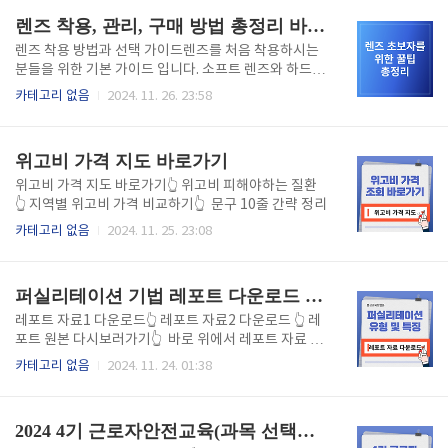
거주 요건:혼인신고 이후 부부가 전라남도 내에 6개월
모바일 모두에서 편리하게 이용할 수 있습니다. 이 글에
렌즈 착용, 관리, 구매 방법 총정리 바로가기
이상..
서는 연말정산을 준비하는 모든 분들을 위해 홈택스의
PC와 모바일 접근 방법, 그리고 간소화된 연말정산 절
렌즈 착용 방법과 선택 가이드렌즈를 처음 착용하시는
차를 안내합니다 1. 홈택스 PC 바로가기홈택스는 PC를
분들을 위한 기본 가이드 입니다. 소프트 렌즈와 하드렌
통해 소득공제 자료를 다운로드하거나 연말정산 간소
즈, 고도근시 렌즈 차이부터 올바른 착용 방법과 제거
카테고리 없음
2024. 11. 26. 23:58
화 자료를 확인할 수 있습니다. 아래 버튼을 클릭해 바
법, 렌즈 착용 시간 관리 요령까지 모두 확인하세요! 렌
로 홈택스에 접속하세요. ➡️ 홈택스 PC 바로가기 PC 버
즈 선택이 어려우신가요 ? 자신의 눈 상태에 맞는 최상
전에서는 다양한 기능을 활용할 수 있어 대용량 자료 확
의 렌즈를 선택하는 팁도 꼭 확인하세요! 렌즈 착용법
위고비 가격 지도 바로가기
인이나 신고서..
확인하기👆 렌즈 관리 방법 & 주의사항렌즈 관리가 소
홀해 지면 눈 감염, 건조증 등 여러 문제가 발생할 수 있
위고비 가격 지도 바로가기👆 위고비 피해야하는 질환
습니다. 매일 해야 하는 렌즈 세척 방법, 렌즈 보관의 기
👆 지역별 위고비 가격 비교하기👆 문구 10줄 간략 정리
본원칙, 렌즈 착용 중 주의해야 하는 행동까지 모두 확
카테고리 없음
2024. 11. 25. 23:08
인하세요! 눈 건강을 유지 하고 렌즈 수명을 늘릴 수 있
는 관리 방법 모두 확인하세요! 렌즈 관리 체크리스트
확인하기👆 가정비 렌즈 구매 방법 및 솔직 브랜드 비교
퍼실리테이션 기법 레포트 다운로드 바로가기
렌즈..
레포트 자료1 다운로드👆 레포트 자료2 다운로드 👆 레
포트 원본 다시보러가기👆 바로 위에서 레포트 자료 1,
2를 모두 다운받거나 원본 내용을 확인하세요.평생교육
카테고리 없음
2024. 11. 24. 01:38
방법론, 퍼실리테이션 기법의 개념, 기법 유형과 특징,
적용 사례, 효과와 장점, 단점, 주요 역할, 기법의 중요
성, 참고문헌을 확인하실 수 있습니다. 레포트 참고자료
2024 4기 근로자안전교육(과목 선택형) 문제, 정답 바로가기
로 사용하셔도 됩니다. 퍼실리테이션은 학습자가 스스