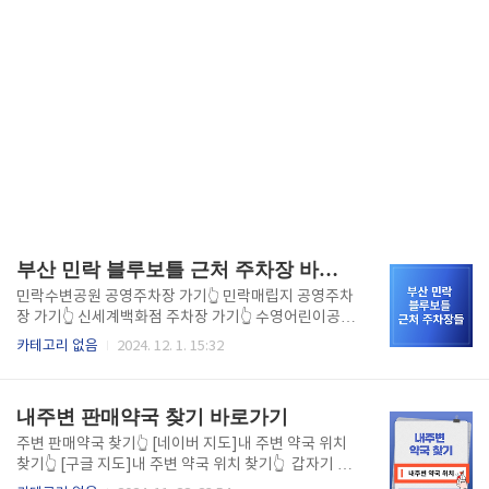
부산 민락 블루보틀 근처 주차장 바로가기
민락수변공원 공영주차장 가기👆 민락매립지 공영주차
장 가기👆 신세계백화점 주차장 가기👆 수영어린이공원
공영주차장 가기👆 부산 민락 블루보틀 근처 주차 걱정
카테고리 없음
2024. 12. 1. 15:32
은 이제 그만! 도보 3분 거리의 공영주차장부터 쇼핑과
함께 주차를 해결할 수 있는 신세계백화점 주차장까지,
편리한 주차 꿀팁을 한눈에 확인하세요. 주차 스트레스
내주변 판매약국 찾기 바로가기
없는 완벽한 방문을 지금 준비해 보세요 1. 민락수변공
원 공영주차장 – 블루보틀과 가장 가까운 곳도보 거리:
주변 판매약국 찾기👆 [네이버 지도]내 주변 약국 위치
약 3분요금: 기본 30분 1,000원 / 이후 10분당 200원
찾기👆 [구글 지도]내 주변 약국 위치 찾기👆 갑자기 약
추가꿀팁:주말 오전에 방문: 오후에는 주차 공간이 금방
이 필요할 때, 내 주변 약국을 빠르게 찾는 방법을 모른