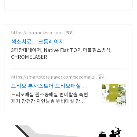
https://chromelaser.com
광고
색소치료는 크롬레이저
3파장대레이저, Native Flat TOP, 더블펄스방식,
CHROMELASER
https://smartstore.naver.com/seedmalls
광고
드리오 본사스토어 드리오매실 매
일 쾌변매실
드리오매실 원조똥매실 변비탈출 숙변
제거 장건강 자연발효 변비매실 장청소
흑매실