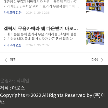
반값 세일 이벤트가 진행중입니다. 1/29일부터 2/9일
대관령 눈꽃축제 예매하기 대관령 눈꽃축제 위치 바로
까지 온라인 마켓, 대형마트, SSM 에서 진행하는 한우
가기 제1,2,3,주차장 위치 바로가기 무료셔틀버스 이용
반값세일에 질높은 한우를 저렴하게 구매성공하시길
하기 우리나라 국내 겨울축제하면 생각나는 강원도 대
카테고리 없음
2024. 1. 29. 12:36
바랍니다. 최대 58% 할인하는 온라인 한우장터를 기본
관령 눈꽃축제를 즐기는 방법에 대해서 소개합니다. 출
으로 티몬, SSG, 지마켓이나 옥션, 롯데온에서 등심, 양
발 전에 가성비 좋은 가격으로 예매하기, 제1,2,3 주차
지, 정육을 할인하고 있습니다. 우리나라 홈플러스, 이
장 위치까지 확인해보세요!
갤럭시 무음카메라 앱 다운받기 바로가기
마트, 롯데마트, GS리테..
아래 버튼을 통해 갤러시 무음 카메라를 1초만에 설정
이 가능합니다. 국내 앱 개발자가 만든 캠성 앱을 다운
받아 1초만에 무음 카메라 설정을 완성해보세요 캠성
카테고리 없음
2024. 1. 26. 20:37
앱 다운로드 바로가기 무음카메라 설정하기>> 캠성 앱
다운받기>> 힘들게 영어나 숫자를 수정할 필요없이 캠
성 앱을 통해서 무음 카메라를 1초만에 설정해보세요.
이전
다음
간편하게 사용할 수 있는 방법 위 버튼을 통해 천천히
따라하시면 편하게 무음 카메라로 사용이 가능합니다.
운영자 : 닉네임
제작 : 아로스
Copyrights © 2022 All Rights Reserved by (주)아
백.