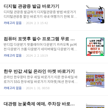
디지털 관광증 발급 바로가기
디지털 관광증 발급하기 디지털관광증 방법 바로가기
디지털관광증 할인 바로가기 국내 여행가기 전에 모르
면 손해보는 디지털 관광증 알고 계신가요? 관람, 체험,
카테고리 없음
2024. 2. 3. 15:42
먹거리, 숙박, 쇼핑까지 할인 가득한 알찬 꿀팁입니다.
손쉽게 전자 관광증 발급 받으셔서 꿀팁같은 할인혜택
을 마음껏 받아가세요!
컴퓨터 포맷후 필수 프로그램 무료 다운 바로가기
반디집 다운받기 팟플레이어 다운받기 카카오톡 pc버
전 다운받기 크롬 다운받기 네이버웨일 다운받기 에브
리씽 다운받기 고클린 다운받기 백신 어베스트 다운받
카테고리 없음
2024. 2. 2. 10:19
기 포맷하고 난 이후 무조건 다운받아야 하는 필수 프로
그램 무료 버전을 소개드립니다. 여기저기 검색해서 찾
지 마시고 한방에 다운받아 편하게 이용해보세요!
한우 반값 세일 온라인 마켓 바로가기
온라인 한우장터 한우 세일 바로가기 티몬 한우세일 바
로가기 SSG 한우세일 바로가기 지마켓/옥션 한우세일
바로가기 롯데온 한우세일 바로가기 홈플러스 한우세
카테고리 없음
2024. 1. 31. 00:58
일 바로가기 이마트 한우세일 바로가기 롯데마트 한우
세일 바로가기 농협 하나로마트 한우세일 바로가기 GS
리테일 한우세일 바로가기 킴스클럽 한우세일 바로가
대관령 눈꽃축제 예매, 주차장 바로가기
기 롯데슈퍼 한우세일 바로가기 . 2024년 설맞이 한우