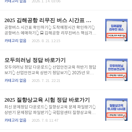
카테고리 없음
2026. 1. 14. 03:06
전통 찜질, 불가마, 히노끼탕, 쉼터 공간까지 모두 갖춰
ryang.go.kr)는 단순한 시정 정보 전달을 넘어, 시민 생활 편의, 관광, 청
져 있어 가족, 커플, 친구 단위 방문객에게 큰 인기를 끌
년 지원 등 다양한 영역을 포괄하는 통합형 디지털 플랫폼입니다.‘밀양을
고 있죠. 두번째 진짜 참숯을 만드는 곳으로 완전..
빛나게, 시민을 행복하게’라는 슬로건 아래 전 연령층을 위한 맞춤형 서비
2025 김해공항 리무진 버스 시간표 바로가기
스를 제공하고 있습니다. 실생활에 꼭 필요한 민원 서비스 제공 전자민원
창구를 통해 24시간 민원신청, 증명서 발급, 조회가 가능하며, 전국 어디
공항버스 시간표 확인하기👆 도착예정시간 확인하기👆
서든 발급 가능한 ‘어디서나민원’ 서비스도 운영 중입니다.또한 공공시설
공항버스 예매하기👆 🚍 김해공항 리무진버스 핵심가이
예약(도서관, 공연장 등)도 온라인에서 간..
드1) 이렇게 타면 끝 (핵심 5단계)노선 선택: 출발지(예:
카테고리 없음
2025. 8. 21. 12:15
해운대/서면)와 공항 방향 확인정류장 위치: 지도앱에
서 정류장명·방향(상·하행)까지 체크시간표/좌석: 혼잡
시간대는 매진 빠름 → 미리 예매 권장QR 준비: 예매 후
모두의러닝 정답 바로가기
QR을 스크린샷 저장(데이터 끊겨도 OK)여유 도착: 교
통변수 고려, 공항 출발 2시간 전 도착 목표 2) 노선·정
모두의러닝 정답 다운로드👆 산업안전교육 하반기 정답
류장 한눈에동부권(해운대·기장) ↔ 공항: 숙소 밀집·관
보기👆 산업안전교육 상반기 정답보기👆 2025년 모두
광지 경유 많음도심권(서면·부산진) ↔ 공항: 환승·쇼핑
의러닝 안전보건교육 다 받으셨나요? 특히 현장근로자,
카테고리 없음
2025. 7. 21. 22:21
동선에 유리정류장은 동일 이름이라도 방향/차로가 다
서비스업 종사자라면 반복되는 문제 유형과 출제경향
를 수 있어 지도앱에서 핀으로 정확히 확인 3) 처음 타
을 미리 파악하세요. 빠르게 시험에 합격하시길 바랍니
는 분 주의사항예매 우선: 성수기·주말..
다. 위 자료는 모두 텍스트 파일로 구성되어 모바일, P
2025 질향상교육 시험 정답 바로가기
C, 태블릿 등 모든 기기에서 쉽게 확인해보실 수 있습니
다. 2025 시험 기준 총 20문항으로 객관식과 OX 문제
최신 문제정답 다운로드👆 질향상교육 문제 파일받기👆
가 포함되어 있으며 이해하기 쉽게 해설을 추가하였습
상반기 문제정답 파일받기👆 국립암센터 질향상교육 시
니다. 문제는 아래와 같이 제공됩니다. 미리보기로 문제
험, 더 이상 어렵게 준비할 필요 없습니다. 이미 많은 분
카테고리 없음
2025. 7. 8. 11:47
3가지 정도를 소개합니다. 문제 1Q. 안전한 행동을 지
들이 최신 기출문제와 정확한 정답으로 빠르게 통과했
속적으로 유도하기 위한 가장 효과적인 방법은? (1) 처
습니다. 여러분들도 어서 시험풀고 퇴근하세요! 이 페이