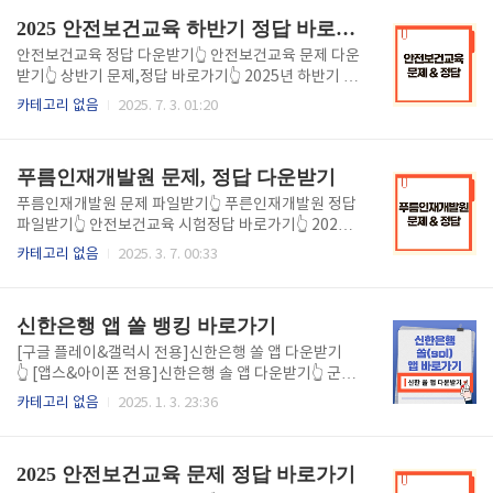
벌 강화 (2) 벌금 부과 (3) 규정 외 작업 강요 (4) ..
지에서는 실제 출제된 문제와 정답, 그리고 상세한 해설
2025 안전보건교육 하반기 정답 바로가기
을 모두 확인하실 수 있습니다. 바쁜 일정 속에서도 최
소한의 시간으로 효율적으로 대비하세요. 국립암센터
안전보건교육 정답 다운받기👆 안전보건교육 문제 다운
질향상교육 시험 대표 문제 예시 실제 출제 유형을 바탕
받기👆 상반기 문제,정답 바로가기👆 2025년 하반기 안
으로 한 문제입니다. 이런 식으로 출제됩니다. ❓ 문제 1
전보건교육 교육 시청하시느라 정말 수고많으셨습니
카테고리 없음
2025. 7. 3. 01:20
Q. 의료기관의 질 향상 활동에서 가장 중요한 요소는 무
다! 이제 마지막 최종 시험만 남아 있습니다. 시험 결과
엇인가요? ① 환자 안전 관리 ② 재정적 성과 ③ 직원 복
에 따라 재수강이 될 수 있으니 신중히 마지막 시험을
지 향상 ④ 장비 관리 ✅ 정답: ① 환자 안전 관리..
준비하세요! 2025 안전보건교육 문제와 정답을 다운해
푸름인재개발원 문제, 정답 다운받기
빠르게 시험을 준비하세요! CTRL + F (찾기) 기능을 활
용하면 원하는 문제와 정답을 손쉽게 찾아볼 수 있습니
푸름인재개발원 문제 파일받기👆 푸른인재개발원 정답
다. 시험을 마치고 합격의 기쁨을 누리며 여유로운 시간
파일받기👆 안전보건교육 시험정답 바로가기👆 2025
을 보내시길 바랍니다
년 상반기 하반기 푸름인재개발원 교육에 참여하느라
카테고리 없음
2025. 3. 7. 00:33
정말 수고 많으셨습니다! 하지만 최종 시험을 앞두고 있
는 만큼 준비가 필요합니다. 자칫 잘못하면 시험 결과에
따라 재수강을 하실 수 있으니 주의하세요! 위를 통해 2
신한은행 앱 쏠 뱅킹 바로가기
025 푸름인재개발원 알면 쓸모있는 의료행정 잡학사전
시험, 정답, 해설을 바로 파일을 통해 확인해보세요!
[구글 플레이&갤럭시 전용]신한은행 쏠 앱 다운받기
.......
👆 [앱스&아이폰 전용]신한은행 솔 앱 다운받기👆 군적
금 납입한도 변경 방법👆 2024년 장병내일준비적금이
카테고리 없음
2025. 1. 3. 23:36
최대 55만원으로 상향 조정 되었습니다. 한도금액을 바
꾸지 않으면 적용되지 않으니 서둘러 신한은행 쏠 앱을
통해 빠르게 변경하세요! 신한은행 접속 경로를 따라 쉽
2025 안전보건교육 문제 정답 바로가기
고 빠르게 변경하세요! 한도 변경, 기존 급여 공제 이용