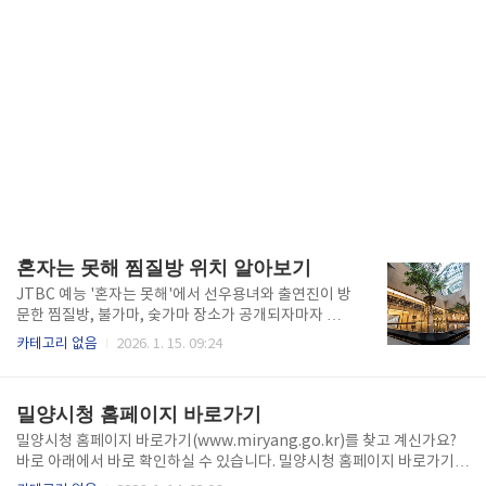
혼자는 못해 찜질방 위치 알아보기
JTBC 예능 '혼자는 못해'에서 선우용녀와 출연진이 방
문한 찜질방, 불가마, 숯가마 장소가 공개되자마자 화제
가 되고 있습니다. 방송 속 그 찜질방, 직접 가볼 수 있을
카테고리 없음
2026. 1. 15. 09:24
까요? 이번 글에서는 다산, 양평에 위치한 럭셔리 찜질
방과 전통 숯가마의 정보를 정확하게 안내해드립니다.
찜질 마니아라면 놓칠 수 없는 이 콘텐츠, 지금부터 확
밀양시청 홈페이지 바로가기
인하세요! 방송에 등장한 찜질방은 어디? JTBC '혼자
는 못해' 1화에서 공개된 찜질방은 경기도 남양주시 다
밀양시청 홈페이지 바로가기(www.miryang.go.kr)를 찾고 계신가요?
산동에 위치한 럭셔리 찜질카페로, 카페와 호텔식 인테
바로 아래에서 바로 확인하실 수 있습니다. 밀양시청 홈페이지 바로가기👆
리어가 조화를 이루는 프리미엄 공간입니다. 여기서는
행정+생활+관광을 아우르는 디지털 플랫폼 밀양시청 홈페이지(www.mi