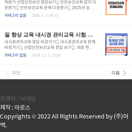
자의 경우 금액 변경 모두 앱으로 간편 변경이 가능하니
하반기 산업안전보건 정답보기👆 안전보건교육 답지 다
서둘러 확인하세요!
운받기👆 안전보건교육 문제 다운받기👆 2025년 상반
기 하반기 산업 안전보건교육에 참여하시느라 정말 수
카테고리 없음
2025. 1. 3. 08:35
고 많으셨습니다! 하지만 이제 마지막 관문인 최종 시험
이 남아 있습니다. 시험 결과에 따라 재수강의 가능성도
있으니, 신중히 준비하셔야 합니다. 2025 하반기 정기
질 향상 교육 내시경 관리교육 시험 정답 바로가기
안전보건교육 문제와 정답을 다운로드해 빠르게 확인
하세요! CTRL + F (찾기) 기능을 활용하면 원하는 문제
내시경관리교육 정답 바로가기👆 내시경관리교육 문제
와 정답을 손쉽게 찾아볼 수 있습니다. 시험을 마치고
바로가기👆 산업안전보건교육 정답 보기👆 의료 현장
합격의 기쁨을 누리며 여유로운 시간을 보내시길 바랍
에서 내시경 관리와 감염 예방은 환자 안전의 핵심입니
카테고리 없음
2024. 12. 2. 22:50
니다
다. 국립암센터가 시행하는 질향상 교육 내시경 관리(위
·대장 편) 시험은 의료 종사자들이 내시경 관리의 중요
성을 숙지하고, 실무에 적용할 수 있도록 돕는 필수 과
이전
다음
정입니다.하지만, 이 시험은 랜덤으로 출제되는 25문제
와 높은 합격 기준(70점 이상) 때문에 준비 과정에서 큰
부담을 느끼는 분들이 많습니다."이걸 어떻게 준비하
지?" 걱정하지 마세요!이 글에서는 시험 문제와 정답,
운영자 : 닉네임
해설을 포함한 파일을 통해 최소의 시간으로 합격을 보
장할 수 있는 방법을 안내합니다. 시험을 빠르고 쉽게
제작 : 아로스
통과하는 비법은?시험 기본 정보문제 수: 랜덤 25문제
합격 기준: 70..
Copyrights © 2022 All Rights Reserved by (주)아
백.